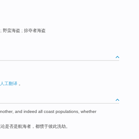
; 野蛮海盗 ; 掠夺者海盗
人工翻译
。
nother
, and
indeed
all
coast
populations
,
whether
无论是否是
航海
者，都惯于
彼此
洗劫。