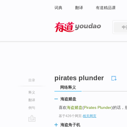
词典
翻译
有道精品课
中
有道 - 网易旗下搜索
pirates plunder
目录
网络释义
释义
海盗赌盘
翻译
喜欢
海盗赌盘
(
Pirates Plunder
)的话，
例句
基于426个网页
-
相关网页
海盗角子机
go