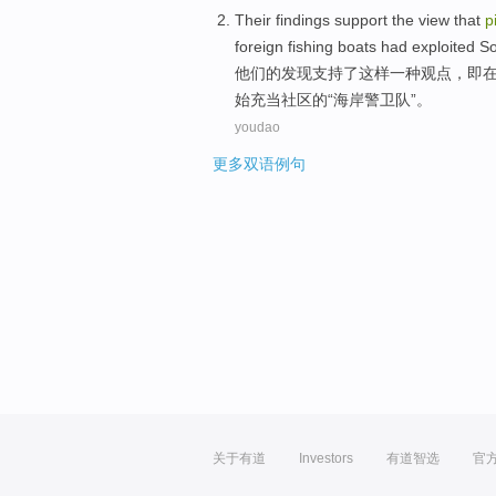
Their
findings
support
the
view
that
p
foreign
fishing boats had
exploited
So
他们
的
发现
支持
了
这样
一
种
观点
，
即
始
充当
社区
的“海岸
警卫队
”。
youdao
更多双语例句
关于有道
Investors
有道智选
官