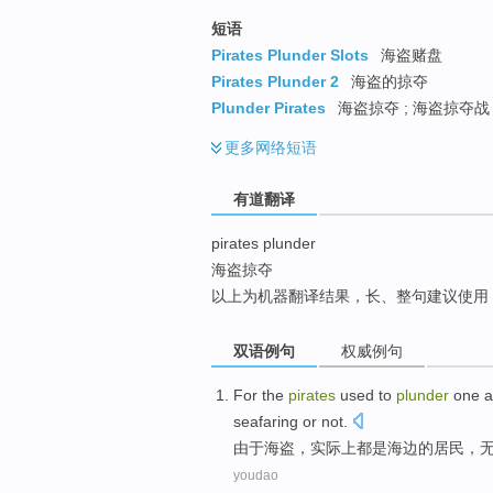
top
短语
Pirates Plunder Slots
海盗赌盘
Pirates Plunder 2
海盗的掠夺
Plunder Pirates
海盗掠夺 ; 海盗掠夺战 
更多
网络短语
有道翻译
pirates plunder
海盗掠夺
以上为机器翻译结果，长、整句建议使用
双语例句
权威例句
For
the
pirates
used to
plunder
one
a
seafaring
or not.
由于
海盗
，
实际上
都
是
海边
的
居民
，
youdao