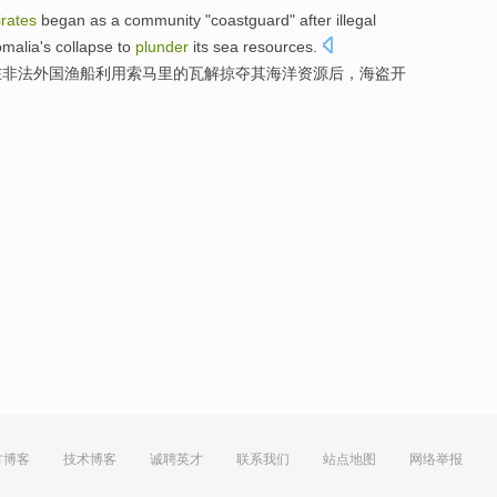
irates
began
as
a
community
"
coastguard
"
after
illegal
malia
's
collapse
to
plunder
its
sea
resources
.
在
非法
外国
渔船
利用
索马里
的
瓦解
掠夺
其
海洋
资源
后，
海盗
开
方博客
技术博客
诚聘英才
联系我们
站点地图
网络举报