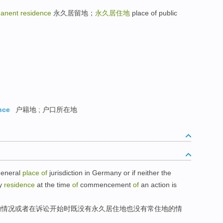
manent residence
永久居留地；
永久居住地
place of public
nce
户籍地 ; 户口所在地
eneral
place
of
jurisdiction
in
Germany
or
if
neither
the
ry
residence
at the time
of
commencement
of
an
action
is
的
情况
或者
在
诉讼
开始
时
既没有
永久
居住地
也
没有常住地的情