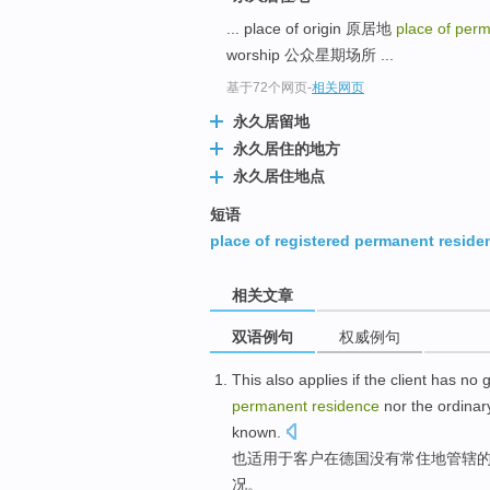
... place of origin 原居地
place of per
worship 公众星期场所 ...
基于72个网页
-
相关网页
永久居留地
永久居住的地方
永久居住地点
短语
place of registered permanent reside
相关文章
双语例句
权威例句
This
also
applies
if the
client
has
no
g
permanent
residence
nor
the ordina
known.
也
适用于
客户
在
德国
没有
常住地
管辖
况。