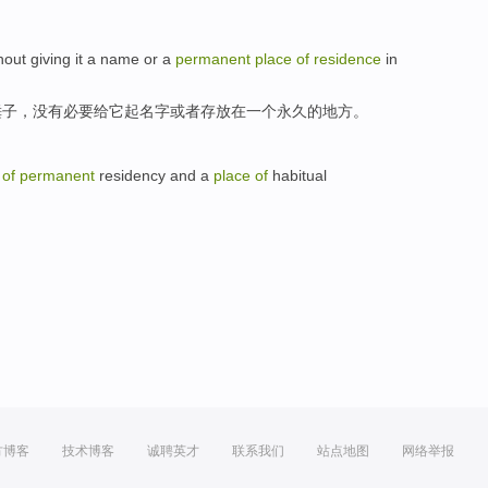
hout
giving
it
a name
or
a
permanent
place
of
residence
in
锤子
，
没有
必要给
它
起
名字或者存放在一个
永久
的
地方
。
of
permanent
residency
and a
place
of
habitual
。
方博客
技术博客
诚聘英才
联系我们
站点地图
网络举报