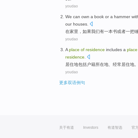
youdao
We
can
own
a
book
or
a
hammer
wit
our houses
.
在
家里，如果
我们
有
一
本书
或者
一把
youdao
A
place
of
residence
includes
a
place
residence
.
居住地
包括
户籍
所在地
、经常居住地
youdao
更多双语例句
关于有道
Investors
有道智选
官