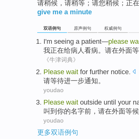
请稍候，请稍等；请您稍候；正
give me a minute
双语例句
原声例句
权威例句
I
'm
seeing a patient
—
please
wa
我
正在
给病人
看病
。
请
在外面
等
《牛津词典》
Please
wait
for
further
notice
.
请
等待
进一步
通知
。
youdao
P
lease
wait
outside until your n
叫
到你的名字前，请在外面等候
youdao
更多双语例句