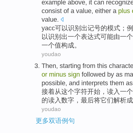
example
above
,
it
can recognize
consist of
a
value
,
either a
plus
value.
yacc
可以
识别
出
记号
的
模式
；
以识别出
一
个
表达式
可能
由
一
个
一个
值构成。
youdao
Then
,
starting
from
this
characte
or
minus
sign
followed
by as
ma
possible
,
and interprets
them
as
接着
从
这个
字符
开始
，
读入
一个
的读入
数字
，
最后
将
它们
解析成
youdao
更多双语例句