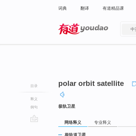
词典
翻译
有道精品课
中
有道 - 网易旗下搜索
polar orbit satellite
目录
释义
极轨卫星
例句
网络释义
专业释义
go
top
极轨道卫星