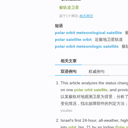
极轨道卫星
基于1个网页
-
相关网页
短语
polar orbit meteorological satellite
polar satellite orbit
近极地卫星轨道
polar orbit meteorologic satellite
极
相关文章
双语例句
权威例句
This article
analyzes
the
status
chan
on
one
polar
orbit
satellite
, and
provi
以
某
极
轨
对地
观测卫星
为
背景，
分析
变化
情况，找出
故障
部件的
判定
方法
youdao
Israel
's
first
24-hour
,
all-weather
,
high
into
orbit
Jan.
21
by
an
Indian
Polar
s