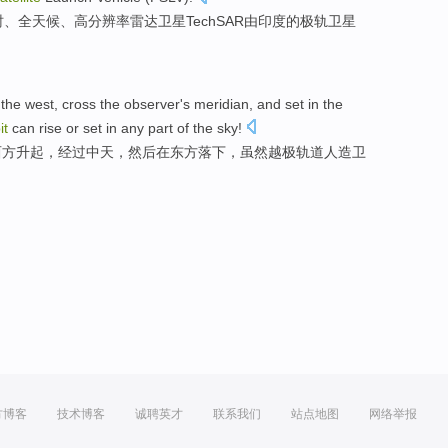
时
、
全天候
、
高分辨率
雷达
卫星
TechSAR
由
印度
的
极
轨卫星
 the
west
, cross the
observer
's
meridian
,
and
set
in
the
it
can
rise
or
set
in any
part
of
the sky
!
西方
升起
，经过
中天
，
然后
在
东方
落下，
虽然
越
极
轨道
人造
卫
！
方博客
技术博客
诚聘英才
联系我们
站点地图
网络举报