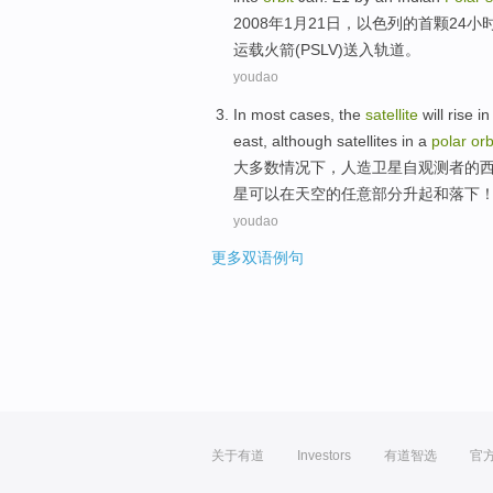
2008年1月
21
日，
以色列
的首
颗
24小
运载
火箭(PSLV)
送入
轨道。
youdao
In
most
cases
,
the
satellite
will
rise
in
east
,
although
satellites
in
a
polar
orb
大多数
情况下
，
人造
卫星自
观测者
的
星
可以
在天空
的
任意
部分
升起
和
落下
youdao
更多双语例句
关于有道
Investors
有道智选
官