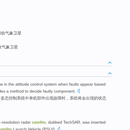
极轨气象卫星
轨气象卫星
ge
in the
attitude
control
system
when
faults
appear
based
des
a
method
to
decide
faulty
component
.
了
姿态
控制
系统
中单机部件
出现
故障
时
，系统将会出现的
状态
；
-resolution
radar
satellite
, dubbed
TechSAR
, was inserted
atellite
Launch Vehicle (
PSLV
).