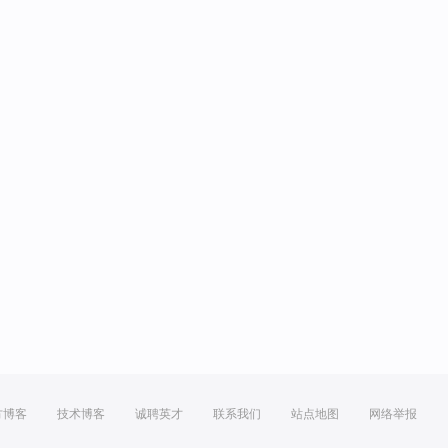
方博客
技术博客
诚聘英才
联系我们
站点地图
网络举报