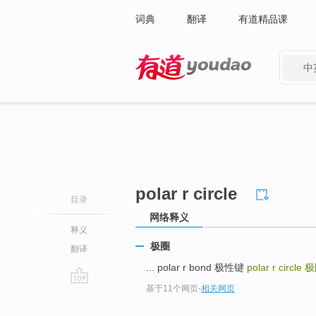
词典
翻译
有道精品课
中
有道 - 网易旗下搜索
polar r circle
目录
网络释义
释义
极圈
翻译
... polar r bond 极性键
polar r circle
极
基于11个网页
-
相关网页
go
top