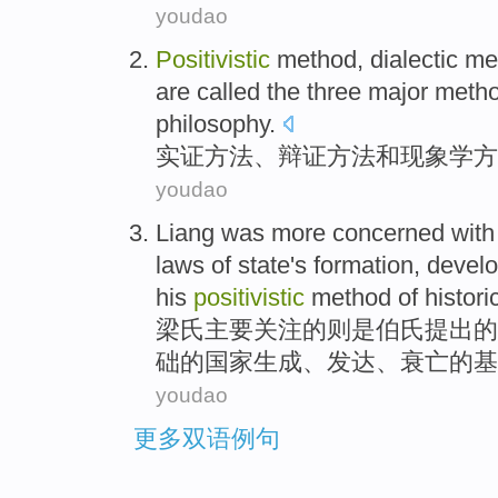
youdao
Positivistic
method
,
dialectic
me
are
called
the
three
major
meth
philosophy
.
实证
方法
、
辩证
方法
和
现象学
方
youdao
Liang was more
concerned
wit
laws
of
state
's
formation
,
devel
his
positivistic
method
of
histori
梁氏
主要
关注
的
则
是
伯氏提出的
础
的
国家
生成
、
发达
、衰亡的
基
youdao
更多双语例句