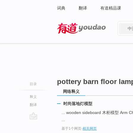
词典
翻译
有道精品课
中
有道 - 网易旗下搜索
pottery barn floor lam
目录
网络释义
释义
时尚落地灯模型
翻译
... wooden sideboard 木柜模型 Ar
...
go
基于1个网页
-
相关网页
top