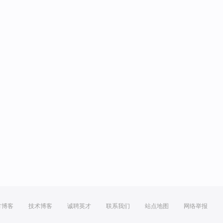
方博客
技术博客
诚聘英才
联系我们
站点地图
网络举报