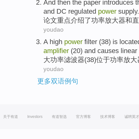
And then
the paper introduces
t
and
DC
regulated
power
supply.
论文
重点介绍了
功率
放大器
和
直
youdao
A high
power
filter
(
38
)
is locate
amplifier
(
20
)
and
causes
linear
大功率
滤波器
(
38
)
位于
功率
放大
youdao
更多双语例句
关于有道
Investors
有道智选
官方博客
技术博客
诚聘英