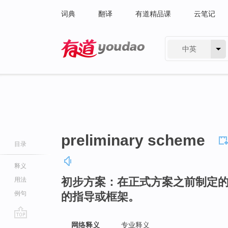
词典
翻译
有道精品课
云笔记
中英
有道 - 网易旗下搜索
preliminary scheme
目录
释义
初步方案：在正式方案之前制定
用法
例句
的指导或框架。
go
网络释义
专业释义