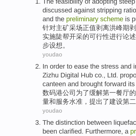
The
feasibility
of
adopting
steep
discussed
against
stripping
ratio
and
the
preliminary
scheme
is 
针对
主
矿
采场
正值
剥离
洪峰
期
剥
实施
陡
帮开采
的
可行性
进行
论述
步
设想。
youdao
In order to
ease
the
stress
and
Zizhu
Digital Hub co., Ltd.
prop
canteen
and
brought forward
it
数码港
公司
为了
缓解
第一
餐厅
的
量
和
服务
水准，
提出了
建设
第二
youdao
The distinction between
liquefac
been clarified.
Furthermore
, a
p