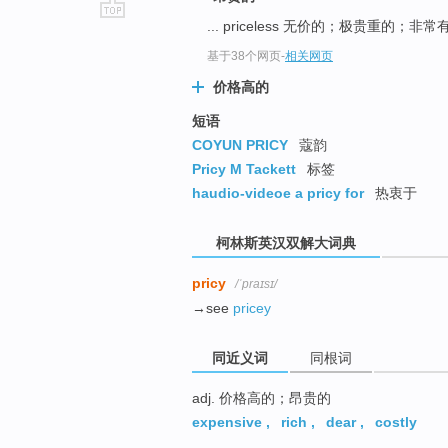
... priceless 无价的；极贵重的；非
go
top
基于38个网页
-
相关网页
价格高的
短语
COYUN PRICY
蔻韵
Pricy M Tackett
标签
haudio-videoe a pricy for
热衷于
柯林斯英汉双解大词典
pricy
/ˈpraɪsɪ/
→see
pricey
同近义词
同根词
adj. 价格高的；昂贵的
expensive
,
rich
,
dear
,
costly