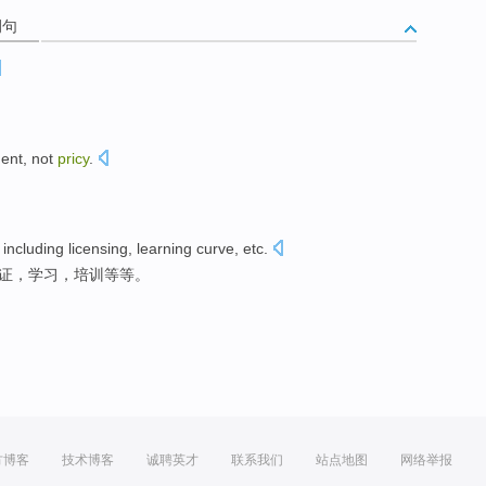
例句
dent,
not
pricy
.
)
including
licensing
,
learning curve
,
etc
.
证
，
学习
，培训
等等
。
方博客
技术博客
诚聘英才
联系我们
站点地图
网络举报