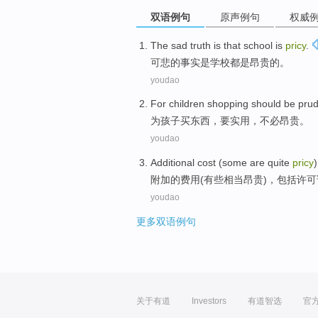
双语例句
原声例句
权威
The
sad
truth
is
that
school
is
pricy
.
可悲
的事实
是
学校
都是
昂贵
的。
youdao
For
children
shopping
should be pru
为
孩子
买东西
，要实用，
不必
昂贵。
youdao
Additional
cost
(
some are
quite
pricy
附加的
费用
(
有些
相当
昂贵
)，
包括
许可
youdao
更多双语例句
关于有道
Investors
有道智选
官