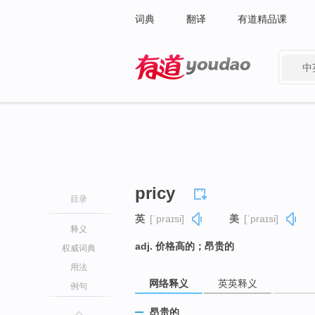
词典
翻译
有道精品课
中
有道 - 网易旗下搜索
pricy
目录
英
[ˈpraɪsi]
美
[ˈpraɪsi]
释义
adj. 价格高的；昂贵的
权威词典
用法
网络释义
英英释义
例句
昂贵的