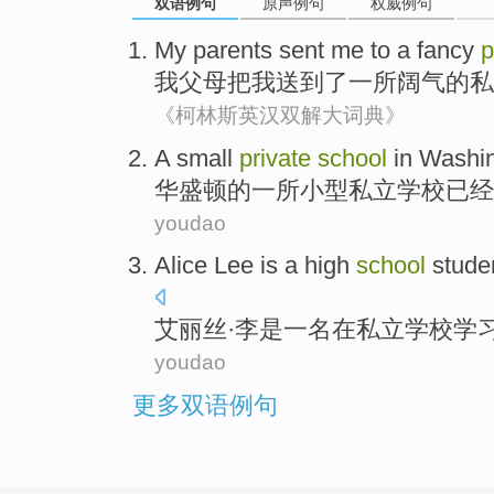
双语例句
原声例句
权威例句
My
parents
sent
me
to
a
fancy
p
我
父母
把
我
送到
了一
所阔气
的
私
《柯林斯英汉双解大词典》
A
small
private
school
in
Washi
华盛顿
的
一所
小型
私立
学校
已经
youdao
Alice
Lee
is
a
high
school
stude
艾丽丝
·
李
是
一
名
在
私立
学校
学
youdao
更多双语例句