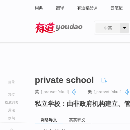
词典
翻译
有道精品课
云笔记
中英
有道 - 网易旗下搜索
private school
目录
英
[ˌpraɪvət ˈskuːl]
美
[ˌpraɪvət ˈskuːl]
释义
私立学校：由非政府机构建立、
权威词典
用法
例句
网络释义
英英释义