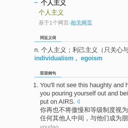
个人主义
top
个人主义
基于1个网页
-
相关网页
同近义词
n. 个人主义；利己主义（只关
individualism
,
egoism
双语例句
You
'll
not
see this
haughty
and
you
pouring
yourself
out
and
be
put on AIRS
.
你
再也
不
将
傲慢
和
等级
制度视为
任何
其他人中间，
与
他们成为
朋
youdao