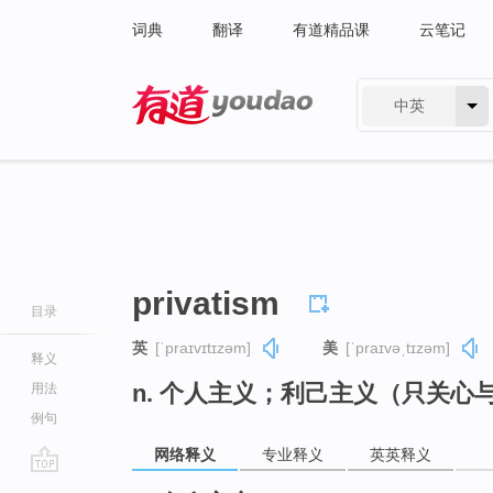
词典
翻译
有道精品课
云笔记
中英
有道 - 网易旗下搜索
privatism
目录
英
[ˈpraɪvɪtɪzəm]
美
[ˈpraɪvəˌtɪzəm]
释义
n. 个人主义；利己主义（只关
用法
例句
网络释义
专业释义
英英释义
go