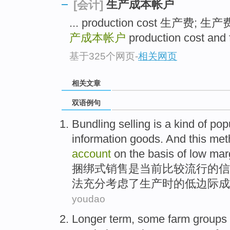
生产成本帐户
[会计]
... production cost 生产费; 生
产成本帐户
production cost a
基于325个网页
-
相关网页
相关文章
双语例句
Bundling
selling
is
a kind of
pop
information
goods
. And
this
meth
account
on the
basis
of
low
mar
捆绑式
销售
是
当前比较流行
的
信
法充分
考虑
了
生产
时的
低
边际
成
youdao
Longer term
,
some
farm
groups