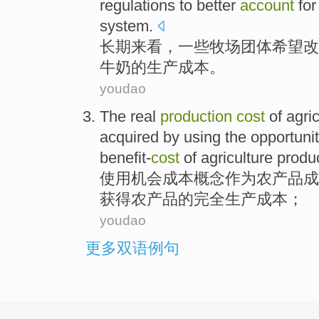
regulations
to
better
account
fo
system.
长期
来看，
一些
牧场
团体
希望
改
牛奶
的
生产
成本
。
youdao
The real
production
cost
of
agric
acquired by
using
the
opportuni
benefit-
cost
of agriculture produ
使用
机会
成本
概念作为
农产品
成
获得
农产品的完全
生产
成本；
youdao
更多双语例句