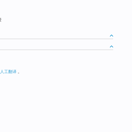
授
人工翻译
。