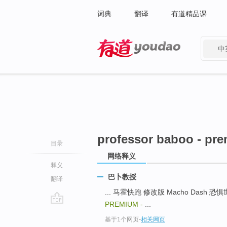
词典
翻译
有道精品课
中
有道 - 网易旗下搜索
professor baboo - pre
目录
网络释义
释义
巴卜教授
翻译
... 马霍快跑 修改版 Macho Dash 恐惧世
PREMIUM -
...
go
基于1个网页
-
相关网页
top