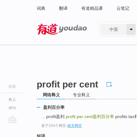
词典
翻译
有道精品课
云笔记
中英
有道 - 网易旗下搜索
profit per cent
目录
网络释义
专业释义
释义
盈利百分率
例句
... profit盈利
profit per cent
盈利百分率
profits ta
基于334个网页
-
相关网页
go
top
短语