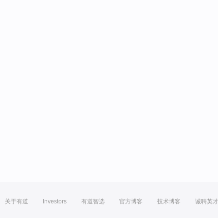
关于有道
Investors
有道智选
官方博客
技术博客
诚聘英