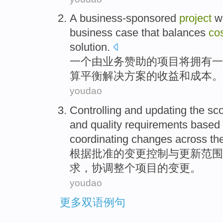
A
business-sponsored
project
wi
business
case
that balances
co
solution.
一
个
由业务赞助
的
项目
将
拥有
一
算平衡解决方案的
收益
和
成本
。
youdao
Controlling
and
updating
the
sc
and
quality
requirements
based
coordinating
changes across
th
根据
批准
的
变更
控制
与
更新
范围
求
，
协调
整个
项目
的
变更。
youdao
更多双语例句