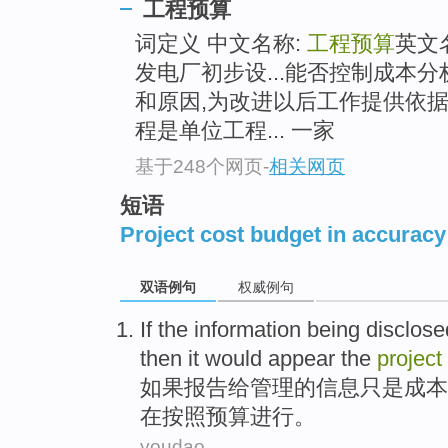
工程预算
词定义 中文名称:
工程预算
英文
发电厂初步设...能否控制成本
和原因,为改进以后工作提供依据。
程是单位工程... 一家
基于248个网页
-
相关网页
短语
Project cost budget in accuracy
双语例句
权威例句
If
the
information
being disclos
then
it would
appear
the
project
如果
报告
给
管理
的
信息
只是
成本
在按照
预算进行
。
youdao