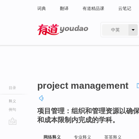
词典
翻译
有道精品课
云笔记
中英
有道 - 网易旗下搜索
project management
目录
释义
项目管理：组织和管理资源以确
例句
和成本限制内完成的学科。
go
top
网络释义
专业释义
英英释义