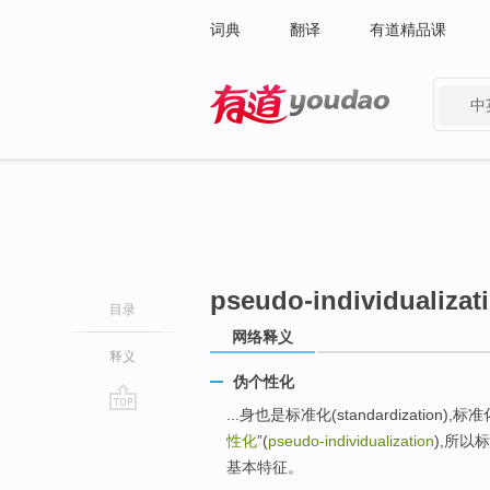
词典
翻译
有道精品课
中
有道 - 网易旗下搜索
pseudo-individualizat
目录
网络释义
释义
伪个性化
...身也是标准化(standardization),标
go
性化
”(
pseudo-individualization
),所以
top
基本特征。