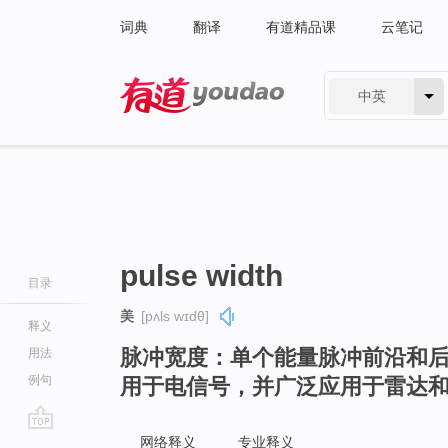
词典
翻译
有道精品课
云笔记
中英
有道 - 网易旗下搜索
pulse width
目录
美
[pʌls wɪdθ]
释义
脉冲宽度：单个能量脉冲前沿和
用法
例句
用于电信号，并广泛应用于雷达
go
网络释义
专业释义