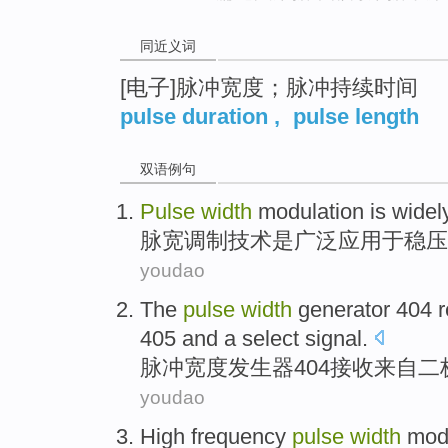
同近义词
[电子]脉冲宽度；脉冲持续时间
pulse duration
,
pulse length
双语例句
Pulse
width
modulation
is
widel
脉
宽
调制技术
是
广泛
应用于稳压
youdao
The
pulse
width
generator
404
405
and
a
select
signal.
脉冲
宽度
发生器
404
接收
来自
二
youdao
High frequency
pulse
width
mod