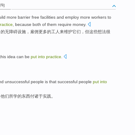
例句
ild
more
barrier free
facilities
and
employ
more
workers
to
ractice
,
because
both
of
them
require
money
.
多
的
无障碍
设施
，
雇佣
更多的
工人
来
维护
它们
，
但
这些
想法
很
this
idea
can
be
put
into
practice
.
。
nd
unsuccessful
people
is
that successful people
put
into
将
他们
所学的
东西
付诸于实践。