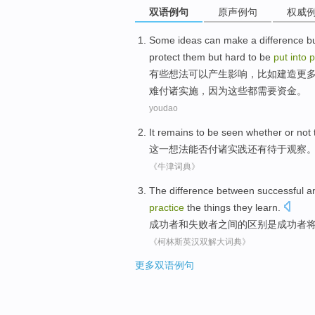
双语例句
原声例句
权威
Some
ideas
can
make a difference
bu
protect
them
but
hard to be
put
into
p
有些
想法
可以
产生
影响，比如
建造
更
难
付诸
实施
，
因为
这些
都
需要
资金。
youdao
It remains
to be seen whether or not
这一
想法
能否
付诸实践
还
有待于观察
《牛津词典》
The
difference between
successful
a
practice
the
things
they
learn
.
成功者
和
失败者
之间
的
区别
是
成功者
《柯林斯英汉双解大词典》
更多双语例句