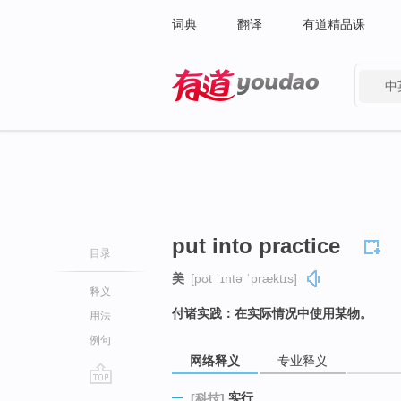
词典
翻译
有道精品课
中
有道 - 网易旗下搜索
put into practice
目录
美
[pʊt ˈɪntə ˈpræktɪs]
释义
付诸实践：在实际情况中使用某物。
用法
例句
网络释义
专业释义
go
实行
[科技]