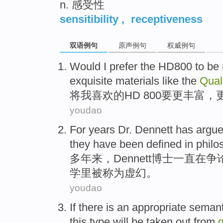
n. 感受性
sensitibility
,
receptiveness
双语例句
原声例句
权威例句
Would
I
prefer
the
HD800 to be
exquisite
materials
like
the
Qual
将
我
喜欢
的
HD 800
要
更
丰富
，
youdao
For years
Dr.
Dennett
has
argu
they
have
been defined
in
philo
多年
来，
Dennett
博士
一直
在
争
学
里
被
称为虚幻。
youdao
If
there is
an
appropriate
semant
this
type
will be
taken
out
from
q