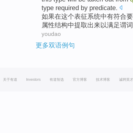
type
required
by predicate
.
如果
在
这个
表征
系统中
有
符合要
属性
结构
中提取
出来
以
满足
谓词
youdao
更多双语例句
关于有道
Investors
有道智选
官方博客
技术博客
诚聘英