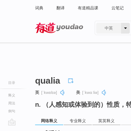
词典
翻译
有道精品课
云笔记
中英
有道 - 网易旗下搜索
qualia
目录
英
[ˈkwɒlɪə]
美
[ˈkwɑːliə]
释义
n. （人感知或体验到的）性质，特性
用法
例句
网络释义
专业释义
英英释义
go