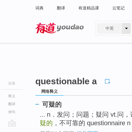
词典
翻译
有道精品课
云笔记
中英
有道 - 网易旗下搜索
questionable a
目录
网络释义
释义
可疑的
翻译
例句
... n．发问；问题；疑问 vt.
疑的
，不可靠的 questionnair
go