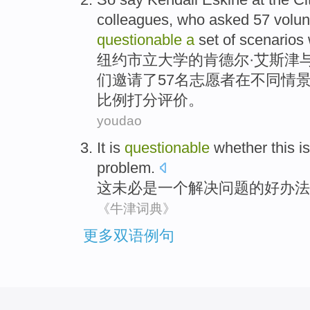
colleagues
,
who
asked
57
volun
questionable
a
set
of scenarios
纽约
市立
大学
的
肯德尔
·艾斯津
们
邀请
了57
名志愿者
在
不同情
比例打分评价
。
youdao
It
is
questionable
whether this
is
problem
.
这
未必
是
一个
解决
问题
的
好
办法
《牛津词典》
更多双语例句