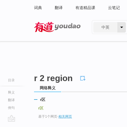
词典
翻译
有道精品课
云笔记
中英
有道 - 网易旗下搜索
r 2 region
目录
网络释义
释义
r区
翻译
例句
r区
基于1个网页
-
相关网页
go