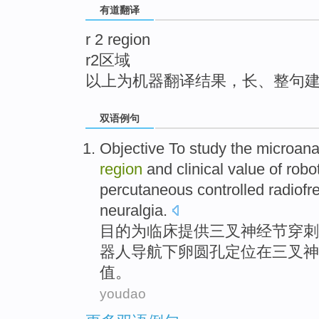
有道翻译
top
r 2 region
r2区域
以上为机器翻译结果，长、整句
双语例句
Objective
To
study the microan
region
and
clinical
value
of
robo
percutaneous controlled radiofr
neuralgia.
目的
为
临床
提供
三叉
神经节
穿刺
器人
导航下卵圆孔定位
在
三叉神
值
。
youdao