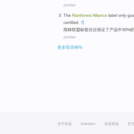
youdao
The
Rainforest
Alliance
label
only
gua
certified
.
雨林
联盟
标签
仅仅
保证
了
产品
中
30%
youdao
更多双语例句
关于有道
Investors
有道智选
官