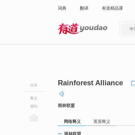
词典
翻译
有道精品课
中
有道 - 网易旗下搜索
Rainforest Alliance
目录
释义
雨林联盟
例句
网络释义
英英释义
go
top
雨林联盟