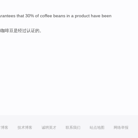
rantees that
30%
of
coffee beans
in
a
product
have been
的
咖啡豆
是
经过认证的。
方博客
技术博客
诚聘英才
联系我们
站点地图
网络举报