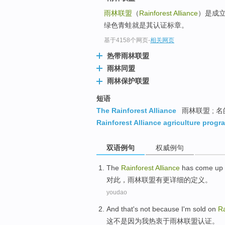
雨林联盟
（
Rainforest Alliance
）是成立
绿色青蛙就是其认证标章。
基于4158个网页
-
相关网页
热带雨林联盟
雨林同盟
雨林保护联盟
短语
The Rainforest Alliance
雨林联盟 ; 
Rainforest Alliance agriculture progr
双语例句
权威例句
The
Rainforest
Alliance
has
come up 
对此
，雨林
联盟
有
更
详细
的定义。
youdao
And that's not
because
I
'm sold on
Ra
这不
是因为
我
热衷于
雨林
联盟
认证。