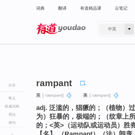
词典
翻译
有道精品课
云笔记
中英
有道 - 网易旗下搜索
rampant
目录
英
[ˈræmpənt]
美
[ˈræmpənt]
释义
adj. 泛滥的，猖獗的；（植物
权威词典
用法
为）狂暴的，极端的；（纹章上
例句
的；<英>（运动队或运动员）胜
【名】 （Rampant）（法）朗