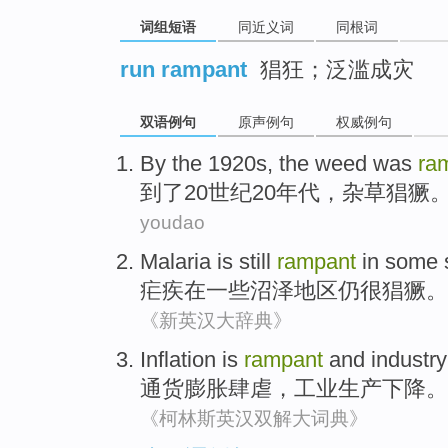
词组短语
同近义词
同根词
run rampant
猖狂；泛滥成灾
双语例句
原声例句
权威例句
By
the 1920
s
,
the weed
was
ra
到了
20世纪20
年代
，
杂草
猖獗
youdao
Malaria
is still
rampant
in
some
疟疾
在
一些
沼泽
地区
仍
很猖獗
。
《新英汉大辞典》
Inflation
is
rampant
and
industry
通货
膨胀
肆虐
，
工业生产
下降。
《柯林斯英汉双解大词典》