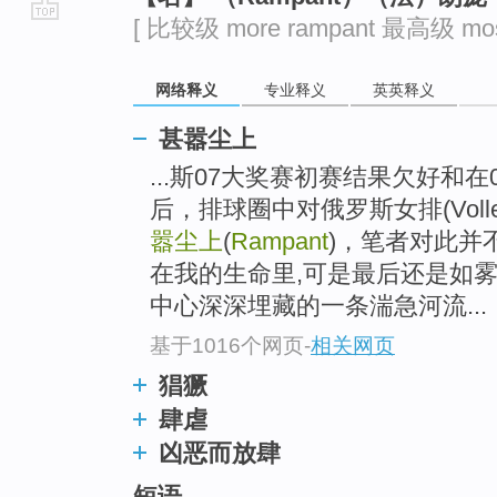
[ 比较级 more rampant 最高级 most
go
top
网络释义
专业释义
英英释义
甚嚣尘上
...斯07大奖赛初赛结果欠好和
后，排球圈中对俄罗斯女排(Volle
嚣尘上
(
Rampant
)，笔者对此并
在我的生命里,可是最后还是如雾
中心深深埋藏的一条湍急河流...
基于1016个网页
-
相关网页
猖獗
肆虐
凶恶而放肆
短语