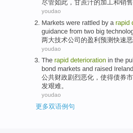
尽管如此
，
甘蔗
汁
的
加工
和
销售
youdao
Markets
were rattled
by a
rapid
guidance from
two
big
technolo
两
大
技术
公司
的
盈利
预测
快速
恶
youdao
The
rapid
deterioration
in the
pu
bond
markets
and raised Irelan
公共
财政
剧烈
恶化
，使得
债券
市
发
艰难。
youdao
更多双语例句