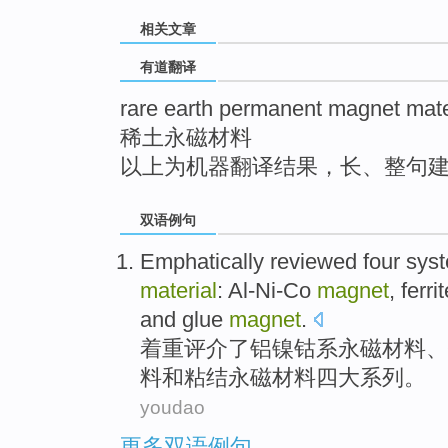
top
相关文章
有道翻译
rare earth permanent magnet mate
稀土永磁材料
以上为机器翻译结果，长、整句
双语例句
Emphatically
reviewed
four
syst
material
: Al-Ni-Co
magnet
,
ferri
and
glue
magnet
.
着重
评介了
铝镍钴系
永磁
材料
、
料
和
粘结
永磁材料
四
大系列。
youdao
更多双语例句