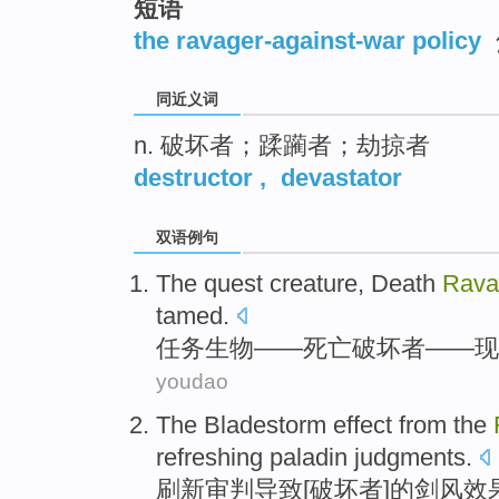
短语
top
the ravager-against-war policy
同近义词
n. 破坏者；蹂躏者；劫掠者
destructor
,
devastator
双语例句
The
quest
creature
,
Death
Rava
tamed
.
任务
生物
——
死亡
破坏者
——现
youdao
The Bladestorm
effect
from the
refreshing
paladin
judgments
.
刷新
审判
导致[
破坏者
]的剑风
效