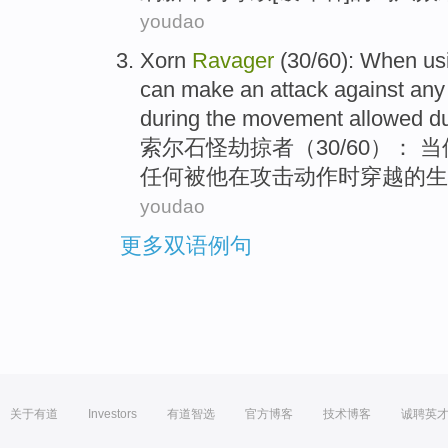
youdao
Xorn
Ravager
(30/60):
When
us
can
make
an
attack
against
any
during
the
movement
allowed du
索尔
石怪劫掠者（30/60）：
当
任何
被
他
在
攻击
动作
时穿越的生
youdao
更多双语例句
关于有道
Investors
有道智选
官方博客
技术博客
诚聘英