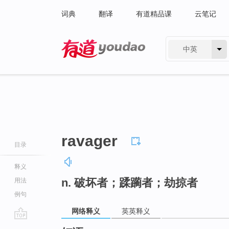
词典
翻译
有道精品课
云笔记
中英
有道 - 网易旗下搜索
ravager
目录
释义
n. 破坏者；蹂躏者；劫掠者
用法
例句
网络释义
英英释义
go