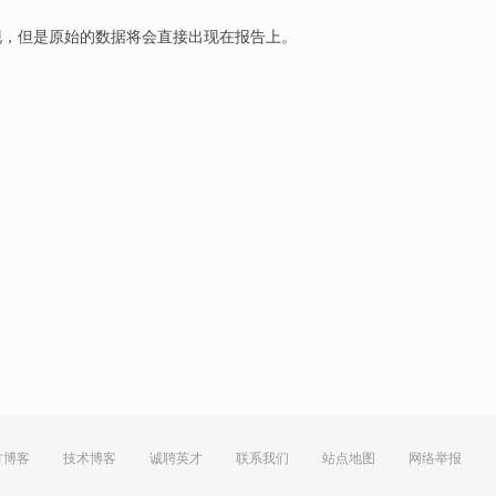
现
，
但是
原始
的数据将会
直接
出现
在
报告
上
。
方博客
技术博客
诚聘英才
联系我们
站点地图
网络举报