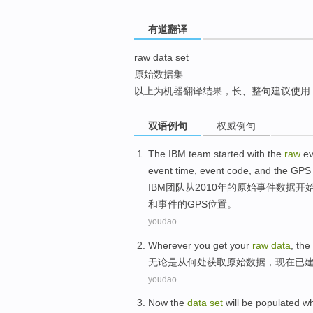
top
有道翻译
raw data set
原始数据集
以上为机器翻译结果，长、整句建议使用
双语例句
权威例句
The IBM
team
started with
the
raw
ev
event
time
, event
code
,
and
the
GPS
IBM
团队
从2010年
的
原始
事件
数据
开
和
事件
的
GPS
位置
。
youdao
Wherever
you
get
your
raw
data
,
the
无论是从
何处
获取
原始
数据
，现在
已
youdao
Now the
data
set
will
be
populated
w