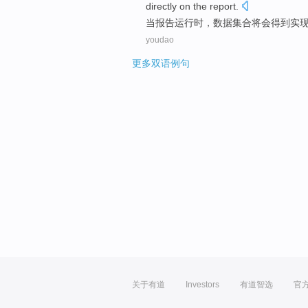
directly
on
the
report.
当
报告
运行时
，
数据
集合
将
会得到
实
youdao
更多双语例句
关于有道
Investors
有道智选
官