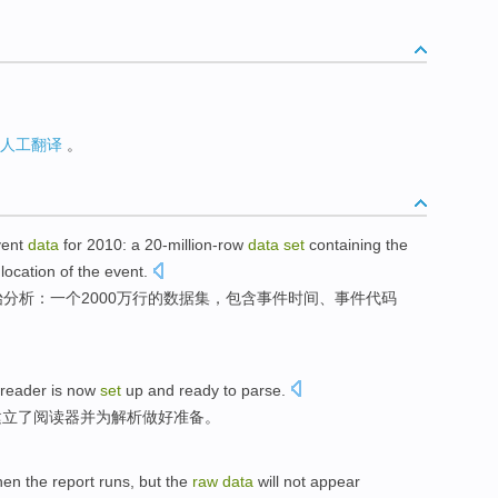
人工翻译
。
ent
data
for 2010:
a
20
-million-row
data
set
containing
the
location
of
the event.
始
分析：
一个
2000万
行的
数据
集
，
包含
事件
时间
、事件
代码
reader
is now
set
up
and
ready
to
parse
.
建立
了
阅读器
并
为解析
做好准备
。
hen
the
report
runs
,
but
the
raw
data
will not
appear