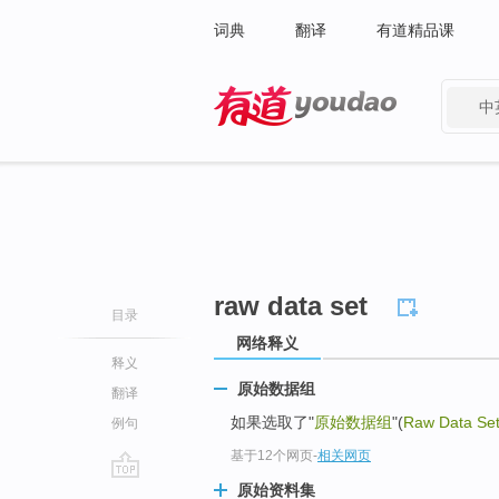
词典
翻译
有道精品课
中
有道 - 网易旗下搜索
raw data set
目录
网络释义
释义
原始数据组
翻译
如果选取了"
原始数据组
"(
Raw Data Se
例句
基于12个网页
-
相关网页
原始资料集
go