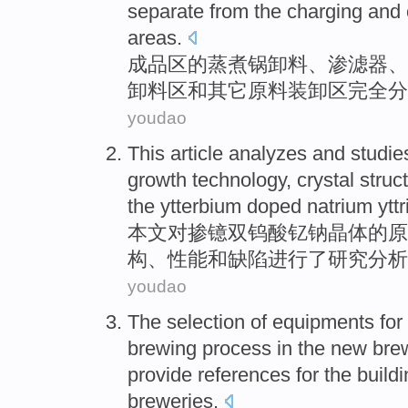
separate from
the charging and
areas.
成品
区的
蒸煮锅
卸
料、渗
滤器
、
卸
料
区
和其它原料装卸区
完全
分
youdao
This article
analyzes
and
studie
growth
technology
,
crystal
struc
the
ytterbium doped
natrium ytt
本文
对掺
镱
双钨酸
钇
钠
晶体
的
原
构
、
性能
和
缺陷
进行了
研究
分析
youdao
The
selection
of
equipments
for
brewing
process
in the
new
bre
provide
references
for
the
build
breweries
.