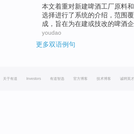
本文着重对
新建
啤酒
工厂
原料
和
选择
进行
了
系统
的
介绍，范围
覆
成，旨在
为
在建
或技改的啤酒企
youdao
更多双语例句
关于有道
Investors
有道智选
官方博客
技术博客
诚聘英