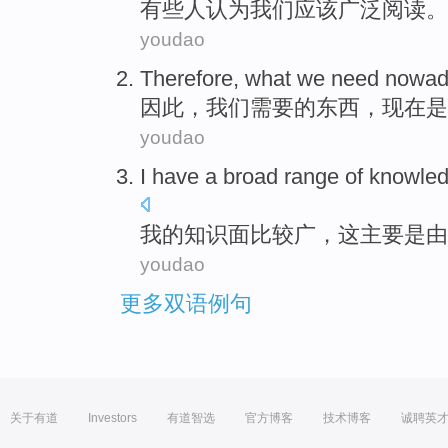
有些人
认为
我们
应该
广泛
阅读
。
youdao
Therefore
,
what
we
need
nowad
因此
，
我们
需要
的
东西
，
现在
是
youdao
I
have
a
broad
range of knowle
我
的知识面
比较
广
，这主要是
由
youdao
更多双语例句
关于有道
Investors
有道智选
官方博客
技术博客
诚聘英