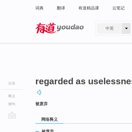
词典
翻译
有道精品课
云笔记
中英
有道 - 网易旗下搜索
regarded as uselessne
目录
释义
被废弃
例句
网络释义
go
top
被废弃