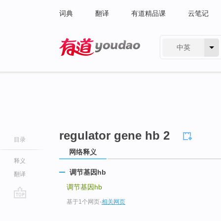
词典
翻译
有道精品课
云笔记
中英
有道 - 网易旗下搜索
regulator gene hb 2
目录
网络释义
释义
调节基因hb
翻译
调节基因hb
基于1个网页
-
相关网页
go
top