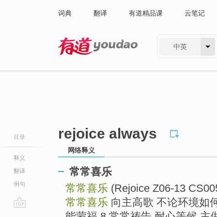
词典
翻译
有道精品课
云笔记
中英
有道 - 网易旗下搜索
rejoice always
目录
网络释义
释义
常常喜乐
翻译
例句
常常喜乐
(Rejoice Z06-13 CS0
常常喜乐
向主高歌 不论环境如何
go
能蒙福 8 常常祷告 耐心等候 