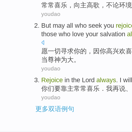
常常
喜乐
，
向
主
高歌
，
不论
环境
youdao
But
may
all
who seek
you
rejoic
those who
love
your
salvation
a
愿
一切
寻求
你
的，因你
高兴
欢喜
当
尊神
为大。
youdao
Rejoice
in
the Lord
always
.
I
wil
你们要靠
主
常常
喜乐
．
我
再说
、
youdao
更多双语例句