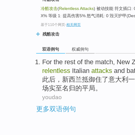
冷酷攻击
(
Relentless Attacks
) 被动技能 符文插口:
X% 等级 1: 提高伤害5% 怒气消耗: 0 毁灭护甲(Destroy
基于110个网页
-
相关网页
残酷攻击
双语例句
权威例句
For the rest
of
the match,
New Z
relentless
Italian
attacks
and bat
此后，
新西兰
抵御住了
意大利
一
场实至名归
的
平局。
youdao
更多双语例句