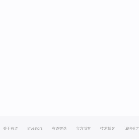
关于有道
Investors
有道智选
官方博客
技术博客
诚聘英