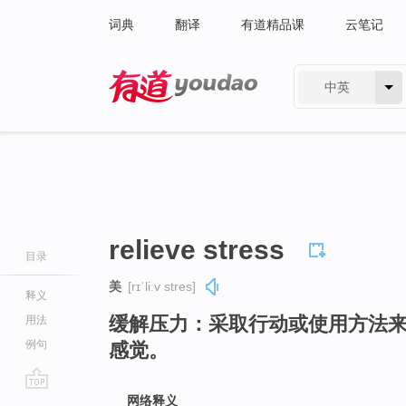
词典
翻译
有道精品课
云笔记
中英
有道 - 网易旗下搜索
relieve stress
目录
美
[rɪˈliːv stres]
释义
缓解压力：采取行动或使用方法
用法
例句
感觉。
go
网络释义