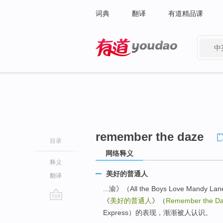
词典
翻译
有道精品课
中
有道 - 网易旗下搜索
remember the daze
目录
网络释义
释义
美好的普通人
翻译
...渝》（All the Boys Love Ma
《
美好的普通人
》（
Remember the D
go
Express）的表现，渐渐被人认识。
top