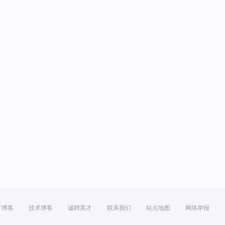
方博客
技术博客
诚聘英才
联系我们
站点地图
网络举报