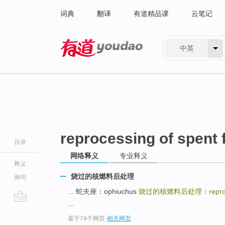
词典
翻译
有道精品课
云笔记
中英
有道 - 网易旗下搜索
reprocessing of spent 
目录
网络释义
专业释义
释义
烧过的核燃料后处理
例句
... 蛇夫座：ophiuchus
烧过的核燃料后处理
：
repro
...
go
基于74个网页
-
相关网页
top