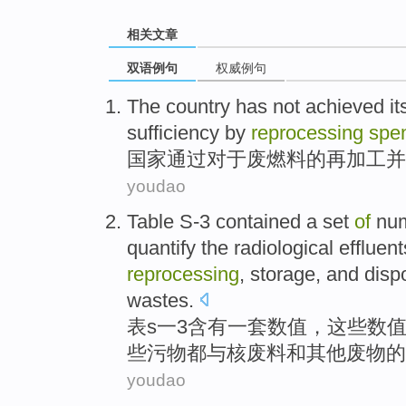
相关文章
双语例句
权威例句
The
country
has not
achieved
it
sufficiency
by
reprocessing
spe
国家
通过
对于
废
燃料
的
再加工并
youdao
Table
S-3 contained
a
set
of
num
quantify
the
radiological
effluent
reprocessing
,
storage
,
and
disp
wastes
.
表
s
一
3
含
有一套
数值
，
这些
数
些污物都
与
核废料
和
其他
废物
的
youdao