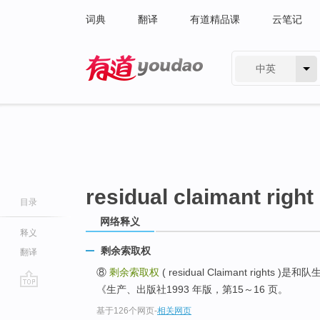
词典
翻译
有道精品课
云笔记
中英
有道 - 网易旗下搜索
residual claimant right
目录
网络释义
释义
剩余索取权
翻译
⑧
剩余索取权
( residual Claimant rig
《生产、出版社1993 年版，第15～16 页。
go
基于126个网页
-
相关网页
top