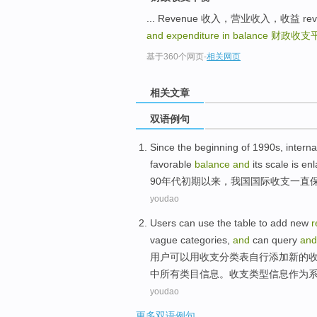
... Revenue 收入，营业收入，收益 rev
and expenditure in balance
财政收支
基于360个网页
-
相关网页
相关文章
双语例句
Since
the beginning
of 1990
s
,
interna
favorable
balance
and
its scale
is en
90
年代
初期
以来
，
我国
国际
收支
一直
youdao
Users
can
use
the
table
to
add
new
r
vague
categories
,
and
can
query
and
用户
可以
用
收支
分类
表
自行
添加
新的
中
所有类目
信息
。收支类型信息作为
youdao
更多双语例句