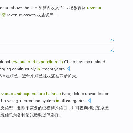
enue above the line 预算内收入 21世纪教育网
revenue
平衡
revenue assets 收益资产 ...
tional
revenue
and
expenditure
in
China
has
maintained
larging
continuously
in
recent years
.
保持着
顺差
，近年来顺差
规模
还
在
不断
扩大。
evenue
and
expenditure
balance
type
,
delete
unwanted
or
browsing
information
system
in
all
categories
.
收支
类型
，
删除
不
需要
的
或
模糊
的
类
目，
并
可
查询
和
浏览
系统
系统信息为各种记账活动提供选择。