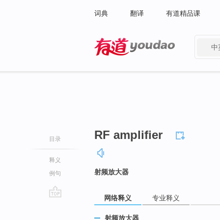
词典
翻译
有道精品课
中
有道 - 网易旗下搜索
RF amplifier
目录
释义
射频放大器
例句
网络释义
专业释义
go
top
射频放大器