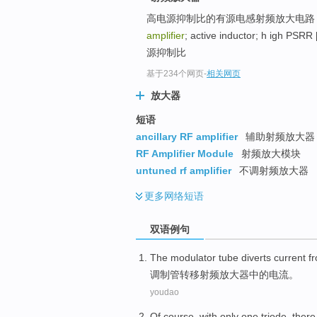
高电源抑制比的有源电感射频放大电路 -文本浏览
amplifier
; active inductor; h igh
源抑制比
基于234个网页
-
相关网页
放大器
短语
ancillary RF amplifier
辅助射频放大器
RF Amplifier Module
射频放大模块
untuned rf amplifier
不调射频放大器
更多
网络短语
双语例句
The modulator
tube
diverts
current
fr
调制
管
转移
射频
放大器
中的
电流
。
youdao
Of course
, with
only
one triode
,
there