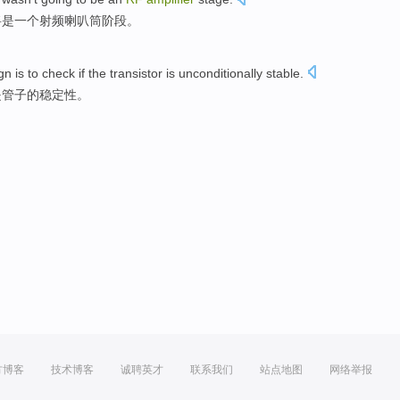
将
是
一个
射频
喇叭筒
阶段
。
gn
is
to check if the transistor is
unconditionally
stable
.
是
管子
的
稳定性
。
方博客
技术博客
诚聘英才
联系我们
站点地图
网络举报