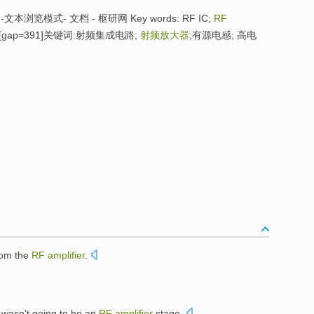
模式- 文档 - 枢研网 Key words: RF IC;
RF
 PSRR [gap=391]关键词:射频集成电路;
射频放大器
;有源电感; 高电
om the
RF
amplifier
.
wasn't
going to
be
an
RF
amplifier
stage
.