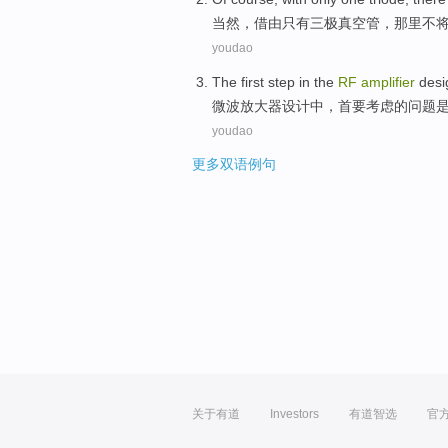
当然
，借由
只有
三
极
真空管，
那里
不
youdao
The
first step
in
the
RF
amplifier
desi
微波
放大器
设计
中
，
首要
考虑
的
问题
youdao
更多双语例句
关于有道
Investors
有道智选
官