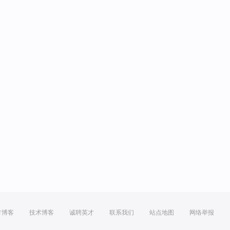
方博客
技术博客
诚聘英才
联系我们
站点地图
网络举报