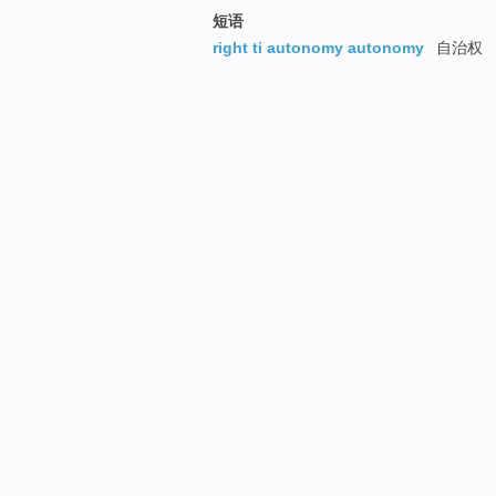
短语
right ti autonomy autonomy
自治权