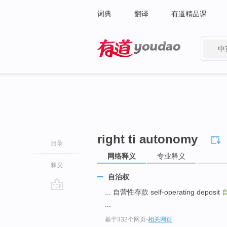
词典
翻译
有道精品课
中
有道 - 网易旗下搜索
right ti autonomy
目录
网络释义
专业释义
释义
自治权
... 自营性存款 self-operating deposit
go
...
top
基于332个网页
-
相关网页