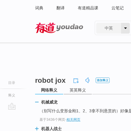
词典
翻译
有道精品课
云笔记
中英
有道 - 网易旗下搜索
robot jox
添加释义
目录
网络释义
英英释义
释义
机械威龙
（别写什么变形金刚1、2、3拿不到悬赏的）好像
go
基于3436个网页
-
相关网页
top
机器人战士