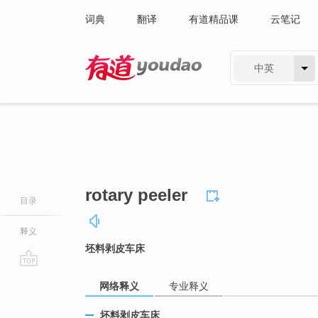
词典
翻译
有道精品课
云笔记
中英
有道 - 网易旗下搜索
rotary peeler
目录
释义
坯料剥皮车床
go
网络释义
专业释义
top
坯料剥皮车床