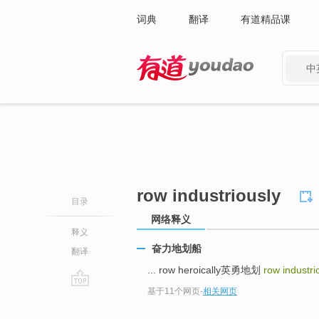
词典
翻译
有道精品课
中
有道 - 网易旗下搜索
row industriously
目录
网络释义
释义
奋力地划船
翻译
... row heroically英勇地划
row industri
基于11个网页
-
相关网页
go
top