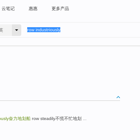
云笔记
惠惠
更多产品
英
ously
奋力地划船
row steadily不慌不忙地划 ...