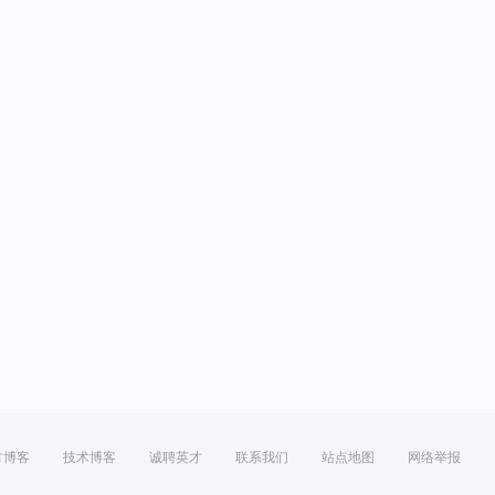
方博客
技术博客
诚聘英才
联系我们
站点地图
网络举报