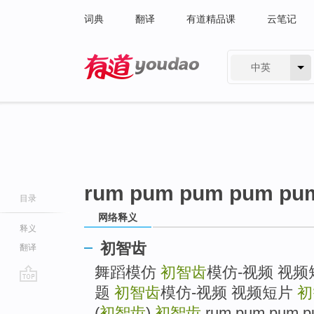
词典
翻译
有道精品课
云笔记
中英
有道 - 网易旗下搜索
rum pum pum pum pu
目录
网络释义
释义
初智齿
翻译
舞蹈模仿
初智齿
模仿-视频 视频
题
初智齿
模仿-视频 视频短片
初
go
top
(
初智齿
)
初智齿
rum pum pum 