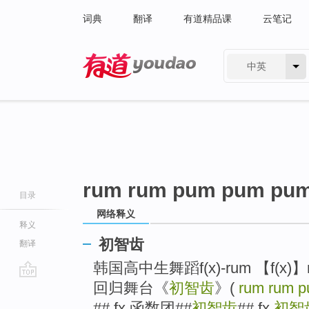
词典
翻译
有道精品课
云笔记
中英
有道 - 网易旗下搜索
rum rum pum pum pu
目录
网络释义
释义
初智齿
翻译
韩国高中生舞蹈f(x)-rum 【f(x)】ru
回归舞台《
初智齿
》(
rum rum 
go
top
## fx 函数团##
初智齿
## fx
初智