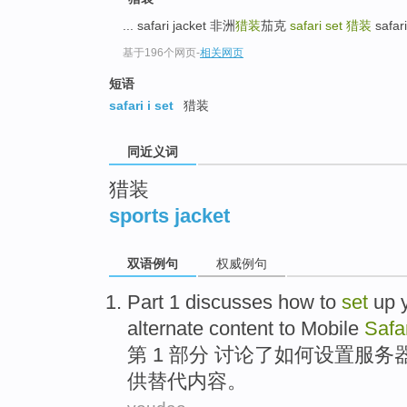
top
... safari jacket 非洲
猎装
茄克
safari set
猎装
safar
基于196个网页
-
相关网页
短语
safari i set
猎装
同近义词
猎装
sports jacket
双语例句
权威例句
Part 1
discusses
how to
set
up
alternate
content
to
Mobile
Safa
第 1
部分
讨论了
如何
设置
服务
供
替代
内容
。