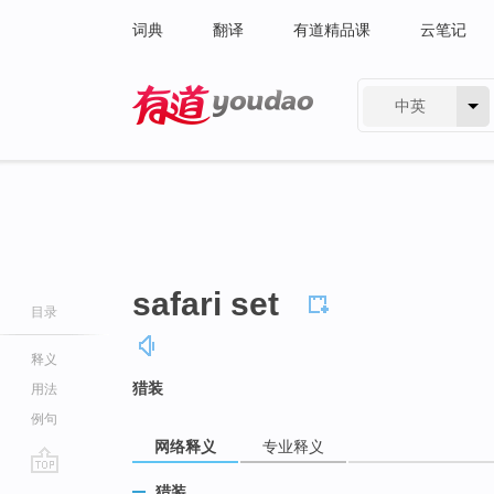
词典
翻译
有道精品课
云笔记
中英
有道 - 网易旗下搜索
safari set
目录
释义
猎装
用法
例句
网络释义
专业释义
go
猎装