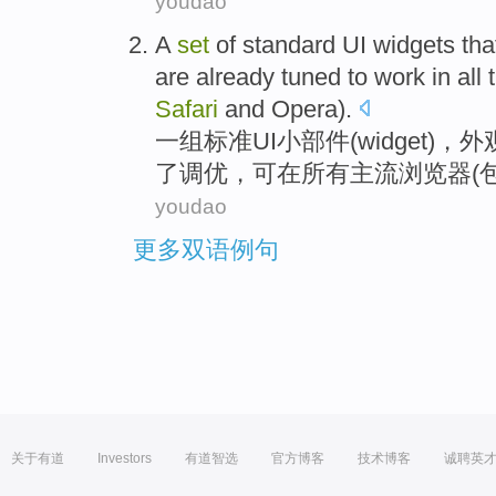
youdao
A
set
of
standard
UI
widgets
tha
are already
tuned
to
work
in
all
Safari
and
Opera
).
一
组
标准
UI
小
部件
(widget)，
外
了调优
，可
在
所有
主流
浏览器
(
youdao
更多双语例句
关于有道
Investors
有道智选
官方博客
技术博客
诚聘英