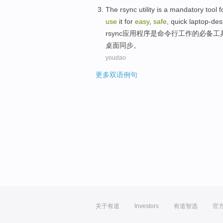
The rsync utility is a
mandatory
tool
f
use
it
for
easy
,
safe
,
quick
laptop-des
rsync
应用程序是
命令行
工作
的
必备
工
桌面
同步
。
youdao
更多双语例句
关于有道
Investors
有道智选
官