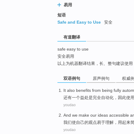
易用
top
短语
Safe and Easy to Use
安全
有道翻译
safe easy to use
安全易用
以上为机器翻译结果，长、整句建议使用
双语例句
原声例句
权威
It also
benefits from being
fully
autom
还有
一个
益处
是
完全
自动化
，
因此
使
youdao
And
we
make
our
ideas
accessible
a
我们
使
自己
的
观点
易于理解
，
用
起来
youdao