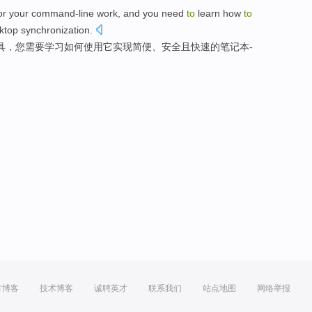
or
your
command-line
work
, and
you
need
to
learn
how
to
ktop
synchronization
.
具
，
您
需要
学习
如何
使用
它
实现
简便
、
安全
且
快速
的笔记本-
方博客
技术博客
诚聘英才
联系我们
站点地图
网络举报