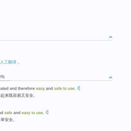
人工翻译
。
例句
ated
and
therefore
easy
and
safe
to
use
.
用
起来既容易
又
安全
。
nd
safe
and
easy
to
use
.
简单
安全
。